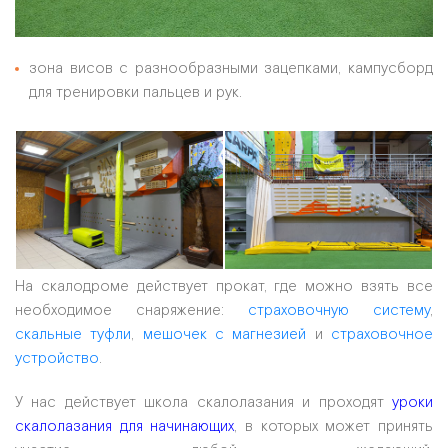
зона висов с разнообразными зацепками, кампусборд
для тренировки пальцев и рук.
На скалодроме действует прокат, где можно взять все
необходимое снаряжение:
страховочную систему
,
скальные туфли
,
мешочек с магнезией
и
страховочное
устройство
.
У нас действует школа скалолазания и проходят
уроки
скалолазания для начинающих
, в которых может принять