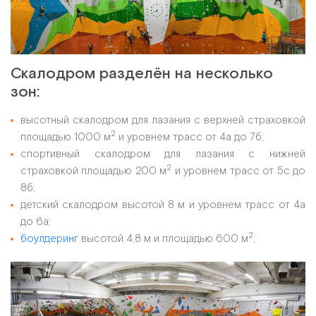
Скалодром разделён на несколько
зон:
высотный скалодром для лазания с верхней страховкой
2
площадью 1000 м
и уровнем трасс от 4а до 7б;
спортивный скалодром для лазания с нижней
2
страховкой площадью 200 м
и уровнем трасс от 5с до
8б;
детский скалодром высотой 8 м и уровнем трасс от 4а
до 6а;
2
боулдеринг
высотой 4,8 м и площадью 600 м
;